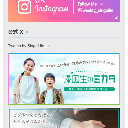
公式 X
X
Tweets by SingaLife_jp