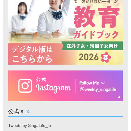
公式 X
X
Tweets by SingaLife_jp