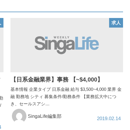
人
求人
マ
【日系金融業界】事務 【~$4,000】
基本情報 企業タイプ 日系金融 給与 $3,500~4,000 業界 金
融 勤務地 シティ 募集条件/勤務条件 【業務拡大中につ
 勤
き、セールスアシ…
/
SingaLife編集部
2019.02.14
4