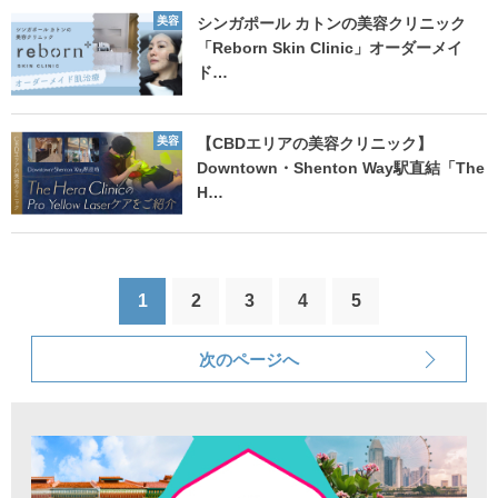
美容
シンガポール カトンの美容クリニック
「Reborn Skin Clinic」オーダーメイ
ド…
美容
【CBDエリアの美容クリニック】
Downtown・Shenton Way駅直結「The
H…
1
2
3
4
5
次のページへ