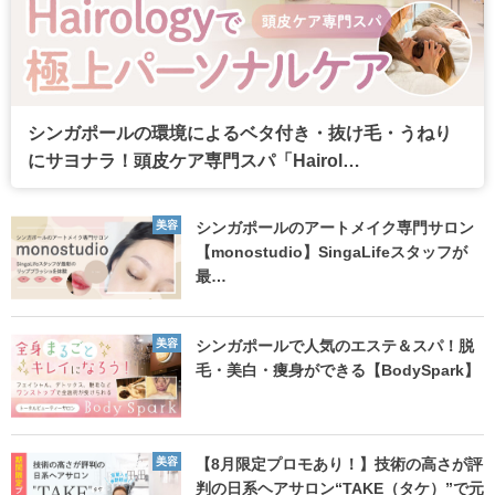
シンガポールの環境によるベタ付き・抜け毛・うねり
にサヨナラ！頭皮ケア専門スパ「Hairol…
美容
シンガポールのアートメイク専門サロン
【monostudio】SingaLifeスタッフが
最…
美容
シンガポールで人気のエステ＆スパ！脱
毛・美白・痩身ができる【BodySpark】
美容
【8月限定プロモあり！】技術の高さが評
判の日系ヘアサロン“TAKE（タケ）”で元