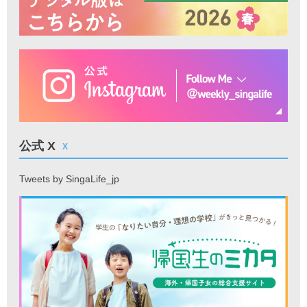
公式 X
X
Tweets by SingaLife_jp