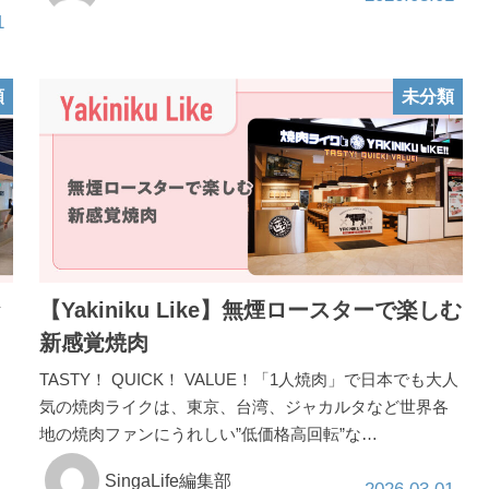
1
類
未分類
ッ
【Yakiniku Like】無煙ロースターで楽しむ
新感覚焼肉
TASTY！ QUICK！ VALUE！「1人焼肉」で日本でも大人
気の焼肉ライクは、東京、台湾、ジャカルタなど世界各
地の焼肉ファンにうれしい”低価格高回転”な…
SingaLife編集部