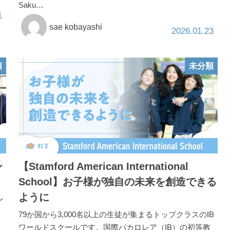
Saku…
1
sae kobayashi
2026.01.23
類
未分類
ン
【Stamford American International
School】お子様が独自の未来を創造できる
ように
ン
79か国から3,000名以上の生徒が集まるトップクラスのIB
ワールドスクールです。国際バカロレア（IB）の初等教