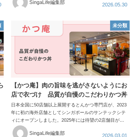
SingaLife編集部
0
2026.05.30
類
未分類
ら
【かつ庵】肉の旨味を逃がさないようにお
店で衣づけ 品質が自慢のこだわりかつ丼
日本全国に50店舗以上展開するとんかつ専門店が、2023
年に初の海外店舗としてシンガポールのサンテックシテ
ィにオープンしました。2025年には待望の2店舗目が…
SingaLife編集部
2026.03.01