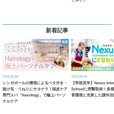
新着記事
美容
2026.08.06
2026.08.06
シンガポールの環境によるベタ付き・
【学校見学】Nexus Intern
抜け毛・うねりにサヨナラ！頭皮ケア
Schoolに突撃取材！
専門スパ「Hairology」で極上パーソ
育環境と充実した課外活
ナルケア