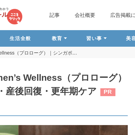
記事
会社概要
広告掲載
生活全般
教育
習い事
美
men's Wellness（プロローグ）｜シンガポ…
 Women’s Wellness（プロローグ）
・産後回復・更年期ケア
PR