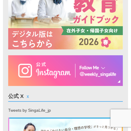
公式 X
X
Tweets by SingaLife_jp