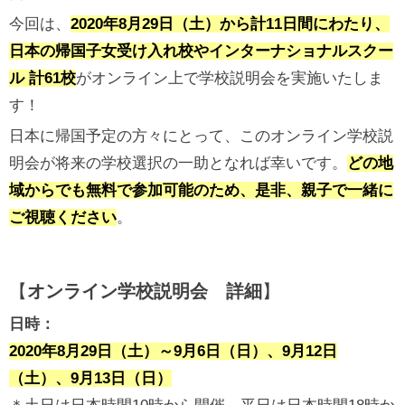
今回は、
2020年8月29日（土）から計
11日間
にわたり、
日本の帰国子女受け入れ校やインターナショナルスクー
ル 計61校
がオンライン上で学校説明会を実施いたしま
す！
日本に帰国予定の方々にとって、このオンライン学校説
明会が将来の学校選択の一助となれば幸いです。
どの地
域からでも無料で参加可能のため、是非、親子で一緒に
ご視聴ください
。
【
オンライン学校説明会 詳細
】
日時：
2020年8月29日（土）～9月6日（日）、9月12日
（土）、9月13日（日）