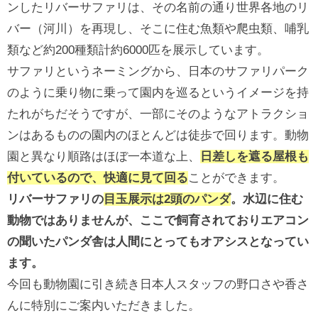
ンしたリバーサファリは、その名前の通り世界各地のリ
バー（河川）を再現し、そこに住む魚類や爬虫類、哺乳
類など約200種類計約6000匹を展示しています。
サファリというネーミングから、日本のサファリパーク
のように乗り物に乗って園内を巡るというイメージを持
たれがちだそうですが、一部にそのようなアトラクショ
ンはあるものの園内のほとんどは徒歩で回ります。動物
園と異なり順路はほぼ一本道な上、
日差しを遮る屋根も
付いているので、快適に見て回る
ことができます。
リバーサファリの
目玉展示は2頭のパンダ
。水辺に住む
動物ではありませんが、ここで飼育されておりエアコン
の聞いたパンダ舎は人間にとってもオアシスとなってい
ます。
今回も動物園に引き続き日本人スタッフの野口さや香さ
んに特別にご案内いただきました。