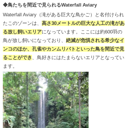
◆鳥たちを間近で見られるWaterfall Aviary
Waterfall Aviary（滝がある巨大な鳥かご）と名付けられ
たこのゾーンは、
高さ30メートルの巨大な人工の滝があ
る放し飼いエリア
になっています。ここには約600羽の
鳥が放し飼いになっており、
絶滅が危惧される希少なイ
ンコのほか、孔雀やカンムリバトといった鳥を間近で見
ることができ
、鳥好きにはたまらないエリアとなってい
ます。