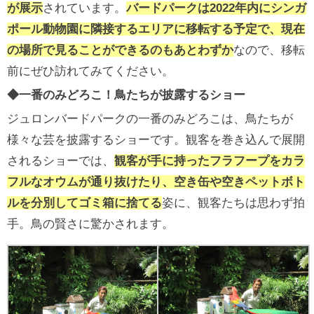
が展示
されています。
バードパークは2022年内にシンガ
ポール動物園に隣接するエリアに移転する予定で、現在
の場所で見ることができるのもあとわずか
なので、移転
前にぜひ訪れてみてください。
◆一番のみどろこ！鳥たちが披露するショー
ジュロンバードパークの一番のみどろこは、鳥たちが
様々な芸を披露するショーです。観客を巻き込んで展開
されるショーでは、
観客が手に持ったフラフープをカラ
フルなオウムが通り抜けたり、空き缶や空きペットボト
ルを分別してゴミ箱に捨てる
姿に、観客たちは思わず拍
手。鳥の賢さに驚かされます。