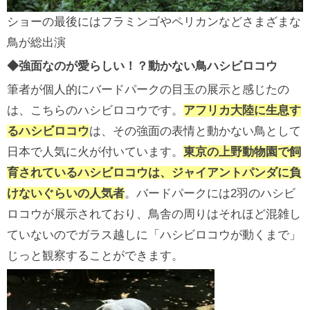
ショーの最後にはフラミンゴやペリカンなどさまざまな
鳥が総出演
◆強面なのが愛らしい！？動かない鳥ハシビロコウ
筆者が個人的にバードパークの目玉の展示と感じたの
は、こちらのハシビロコウです。
アフリカ大陸に生息す
るハシビロコウ
は、その強面の表情と動かない鳥として
日本で人気に火が付いています。
東京の上野動物園で飼
育されているハシビロコウは、ジャイアントパンダに負
けないぐらいの人気者
。バードパークには2羽のハシビ
ロコウが展示されており、鳥舎の周りはそれほど混雑し
ていないのでガラス越しに「ハシビロコウが動くまで」
じっと観察することができます。