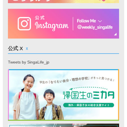
公式 X
X
Tweets by SingaLife_jp