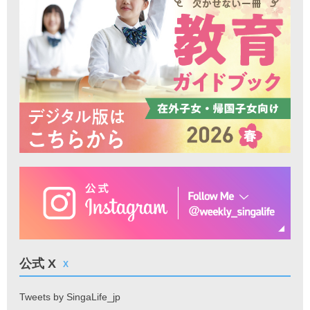
公式 X
X
Tweets by SingaLife_jp