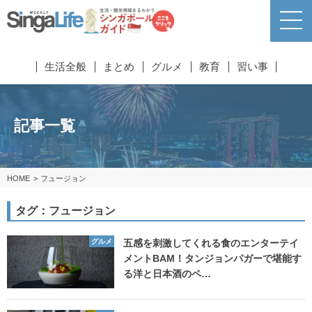
生活全般
まとめ
グルメ
教育
習い事
記事一覧
HOME
フュージョン
タグ：フュージョン
グルメ
五感を刺激してくれる食のエンターテイ
メントBAM！タンジョンパガーで堪能す
る洋と日本酒のペ…