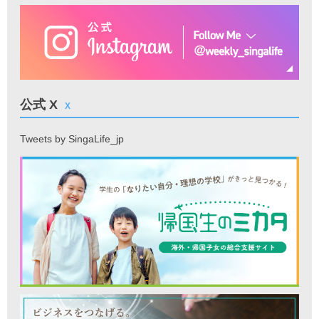
公式 X
X
Tweets by SingaLife_jp