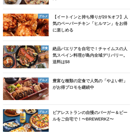
グルメ
【イートインと持ち帰りが20％オフ】人
気のペーパーチキン「ヒルマン」をお得
に楽しめる
洋食
絶品パエリアを自宅で！チャイムスの人
気スペイン料理が島内全域デリバリー。
送料は$8
グルメ
豊富な種類の定食で人気の「やよい軒」
がお得プロモを継続中
グルメ
ビアレストランの自慢のバーガー＆ビー
ルをご自宅で！〜BREWERKZ〜