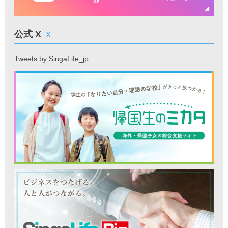
公式 X
X
Tweets by SingaLife_jp