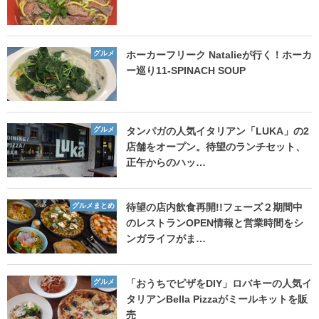
グルメ
ホーカーフリーク Natalieが行く！ホーカ
ー巡り11-SPINACH SOUP
グルメ
タンパガの人気イタリアン「LUKA」の2
店舗をオープン。待望のランチセット、
正午からのハッ…
グルメまとめ
待望の店内飲食再開!!フェーズ２期間中
のレストランOPEN情報と営業時間をシ
ンガライフがま…
グルメ
「おうちでピザをDIY」ロバキーの人気イ
タリアンBella Pizzaがミールキットを販
売