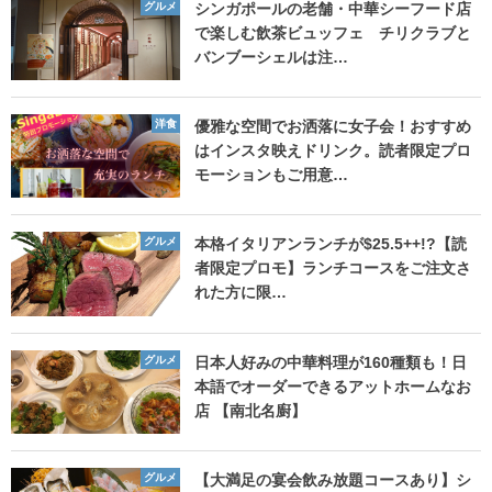
グルメ
シンガポールの老舗・中華シーフード店
で楽しむ飲茶ビュッフェ チリクラブと
バンブーシェルは注…
洋食
優雅な空間でお洒落に女子会！おすすめ
はインスタ映えドリンク。読者限定プロ
モーションもご用意…
グルメ
本格イタリアンランチが$25.5++!?【読
者限定プロモ】ランチコースをご注文さ
れた方に限…
グルメ
日本人好みの中華料理が160種類も！日
本語でオーダーできるアットホームなお
店 【南北名廚】
グルメ
【大満足の宴会飲み放題コースあり】シ