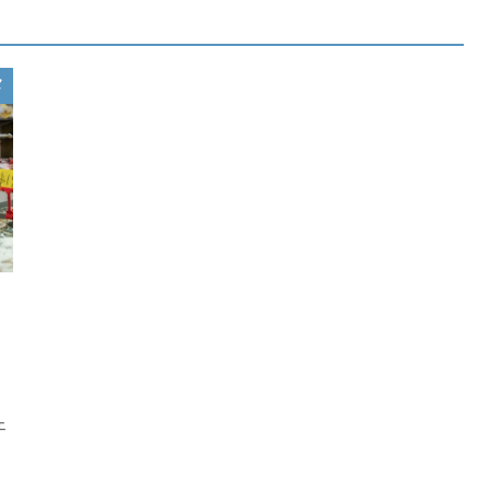
メ
、
ェ