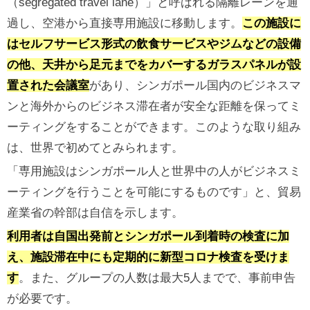
（segregated travel lane）」と呼ばれる隔離レーンを通
過し、空港から直接専用施設に移動します。
この施設に
はセルフサービス形式の飲食サービスやジムなどの設備
の他、天井から足元までをカバーするガラスパネルが設
置された会議室
があり、シンガポール国内のビジネスマ
ンと海外からのビジネス滞在者が安全な距離を保ってミ
ーティングをすることができます。このような取り組み
は、世界で初めてとみられます。
「専用施設はシンガポール人と世界中の人がビジネスミ
ーティングを行うことを可能にするものです」と、貿易
産業省の幹部は自信を示します。
利用者は自国出発前とシンガポール到着時の検査に加
え、施設滞在中にも定期的に新型コロナ検査を受けま
す
。また、グループの人数は最大5人までで、事前申告
が必要です。