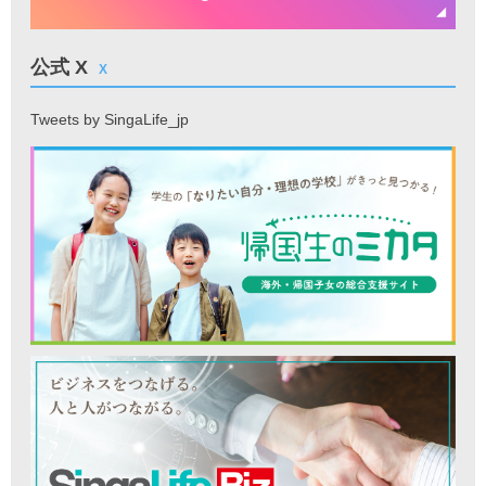
公式 X
X
Tweets by SingaLife_jp