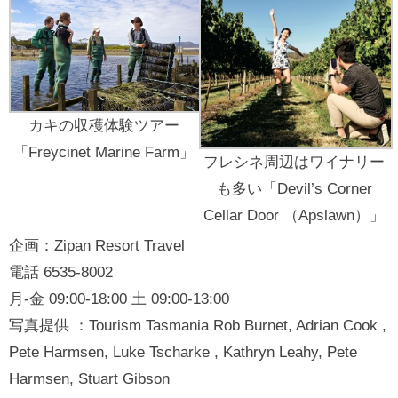
カキの収穫体験ツアー
「Freycinet Marine Farm」
フレシネ周辺はワイナリー
も多い「Devil’s Corner
Cellar Door （Apslawn）」
企画：Zipan Resort Travel
電話 6535-8002
月-金 09:00-18:00 土 09:00-13:00
写真提供 ：Tourism Tasmania Rob Burnet, Adrian Cook ,
Pete Harmsen, Luke Tscharke , Kathryn Leahy, Pete
Harmsen, Stuart Gibson