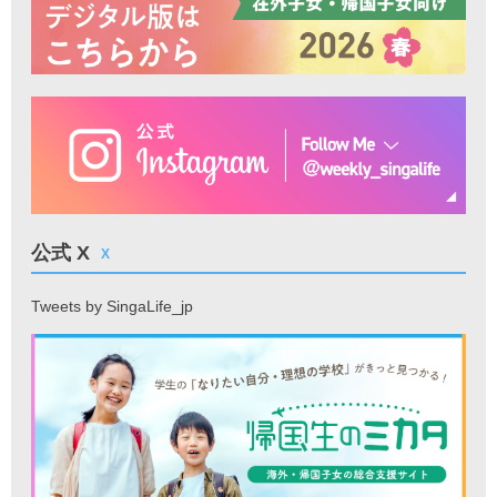
公式 X
X
Tweets by SingaLife_jp