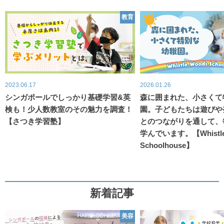
教育
2023.06.17
2026.01.26
シンガポールでしっかり基礎学習&英
森に囲まれた、小さくて
検も！少人数教室のその魅力を調査！
園。子どもたちは遊びや
【さつき学習塾】
とのつながりを通して、
学んでいます。【Whistle
Schoolhouse】
新着記事
美容