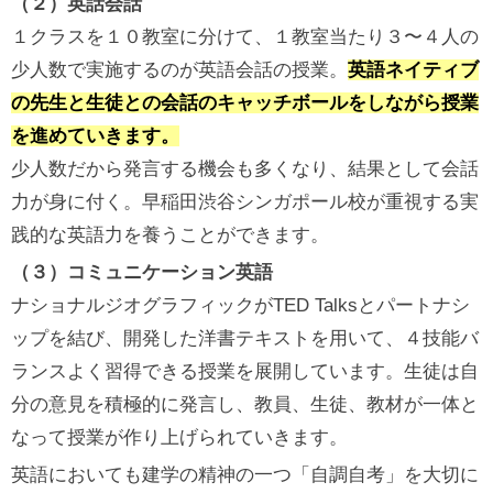
（２）英話会話
１クラスを１０教室に分けて、１教室当たり３〜４人の
少人数で実施するのが英語会話の授業。
英語ネイティブ
の先生と生徒との会話のキャッチボールをしながら授業
を進めていきます。
少人数だから発言する機会も多くなり、結果として会話
力が身に付く。早稲田渋谷シンガポール校が重視する実
践的な英語力を養うことができます。
（３）コミュニケーション英語
ナショナルジオグラフィックがTED Talksとパートナシ
ップを結び、開発した洋書テキストを用いて、４技能バ
ランスよく習得できる授業を展開しています。生徒は自
分の意見を積極的に発言し、教員、生徒、教材が一体と
なって授業が作り上げられていきます。
英語においても建学の精神の一つ「自調自考」を大切に