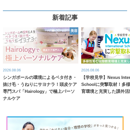
新着記事
美容
2026.08.06
2026.08.06
シンガポールの環境によるベタ付き・
【学校見学】Nexus Intern
抜け毛・うねりにサヨナラ！頭皮ケア
Schoolに突撃取材！
専門スパ「Hairology」で極上パーソ
育環境と充実した課外活
ナルケア