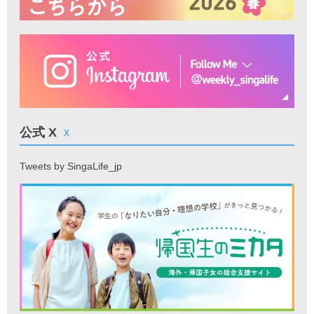
公式 X
X
Tweets by SingaLife_jp