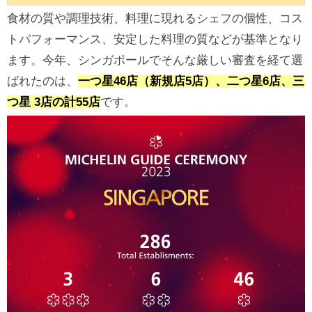
食材の質や調理技術、料理に現れるシェフの個性、コス
トパフォーマンス、安定した料理の質などが基準となり
ます。今年、シンガポールでそんな厳しい審査を経て選
ばれたのは、
一つ星46店（新規店5店）、二つ星6店、三
つ星 3店の計55店
です。