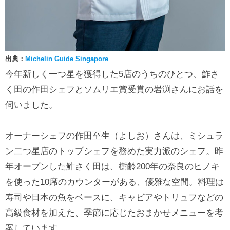
出典：
Michelin Guide Singapore
今年新しく一つ星を獲得した5店のうちのひとつ、鮓さ
く田の作田シェフとソムリエ賞受賞の岩渕さんにお話を
伺いました。
オーナーシェフの作田至生（よしお）さんは、ミシュラ
ン二つ星店のトップシェフを務めた実力派のシェフ。昨
年オープンした鮓さく田は、樹齢200年の奈良のヒノキ
を使った10席のカウンターがある、優雅な空間。料理は
寿司や日本の魚をベースに、キャビアやトリュフなどの
高級食材を加えた、季節に応じたおまかせメニューを考
案しています。