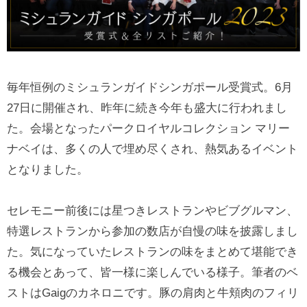
毎年恒例のミシュランガイドシンガポール受賞式。6月
27日に開催され、昨年に続き今年も盛大に行われまし
た。会場となったパークロイヤルコレクション マリー
ナベイは、多くの人で埋め尽くされ、熱気あるイベント
となりました。
セレモニー前後には星つきレストランやビブグルマン、
特選レストランから参加の数店が自慢の味を披露しまし
た。気になっていたレストランの味をまとめて堪能でき
る機会とあって、皆一様に楽しんでいる様子。筆者のベ
ストはGaigのカネロニです。豚の肩肉と牛頬肉のフィリ