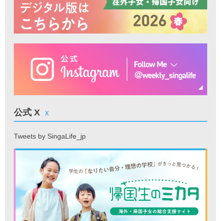
公式 X
X
Tweets by SingaLife_jp