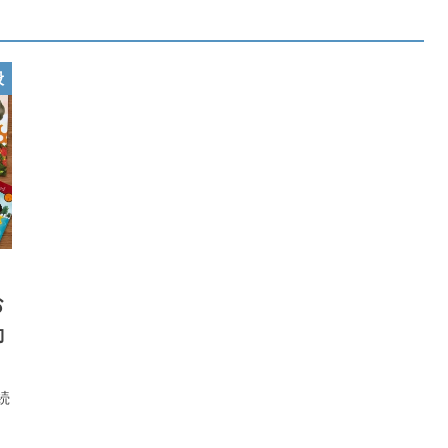
般
。
お
動
続