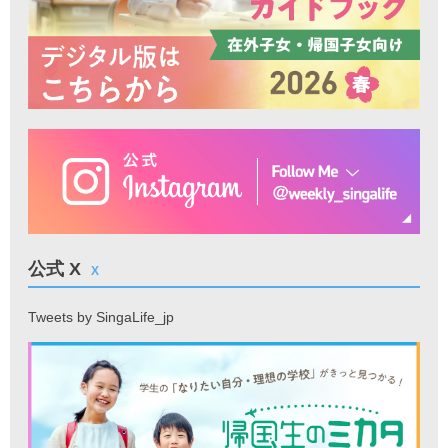
公式 X
X
Tweets by SingaLife_jp