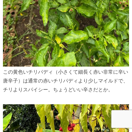
この黄色いチリパディ（小さくて細長く赤い非常に辛い
唐辛子）は通常の赤いチリパディより少しマイルドで、
チリよりスパイシー。ちょうどいい辛さだとか。