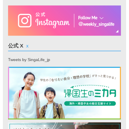
公式 X
X
Tweets by SingaLife_jp