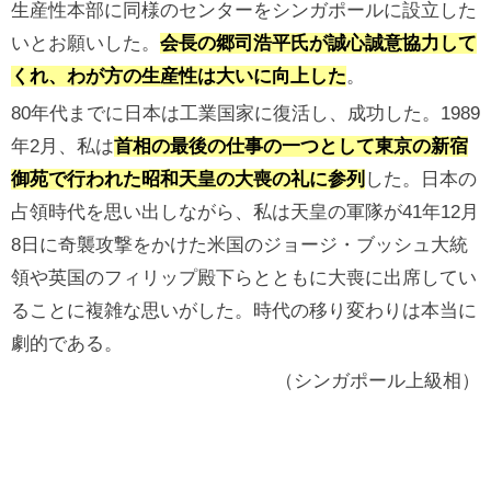
生産性本部に同様のセンターをシンガポールに設立した
いとお願いした。
会長の郷司浩平氏が誠心誠意協力して
くれ、わが方の生産性は大いに向上した
。
80年代までに日本は工業国家に復活し、成功した。1989
年2月、私は
首相の最後の仕事の一つとして東京の新宿
御苑で行われた昭和天皇の大喪の礼に参列
した。日本の
占領時代を思い出しながら、私は天皇の軍隊が41年12月
8日に奇襲攻撃をかけた米国のジョージ・ブッシュ大統
領や英国のフィリップ殿下らとともに大喪に出席してい
ることに複雑な思いがした。時代の移り変わりは本当に
劇的である。
（シンガポール上級相）