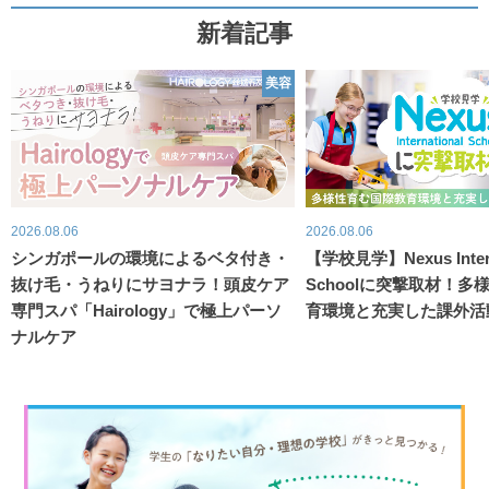
新着記事
美容
2026.08.06
2026.08.06
シンガポールの環境によるベタ付き・
【学校見学】Nexus Intern
抜け毛・うねりにサヨナラ！頭皮ケア
Schoolに突撃取材！
専門スパ「Hairology」で極上パーソ
育環境と充実した課外活
ナルケア