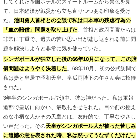
してくれた帝国ホテルのスイートルームから景色を見
て、日本経済が戦災から立ち直りつつある印象を受け
た。
池田勇人首相との会談で私は日本軍の残虐行為の
「血の賠償」問題を取り上げた
。首相と政府高官たちは
非常に丁重で、過去の苦い思い出が蒸し返される前に問
題を解決しようと非常に気を使っていた。
シンガポールが独立した後の66年10月になって、この賠
償問題はようやく決着した
。68年10月、初の公式訪問で
私は妻と皇居で昭和天皇、皇后両陛下の午さん会に招待
された。
3年半のシンガポール占領中、彼は神だった。私は軍報
道部で皇居に向かい、最敬礼させられた。目の前の控え
めな小柄な人がその天皇とは。友好的で、丁寧なやさし
い声だった。その
天皇がシンガポール人が被った苦しみ
に遺憾の意を表された時、私は黙ってうなずくだけだっ