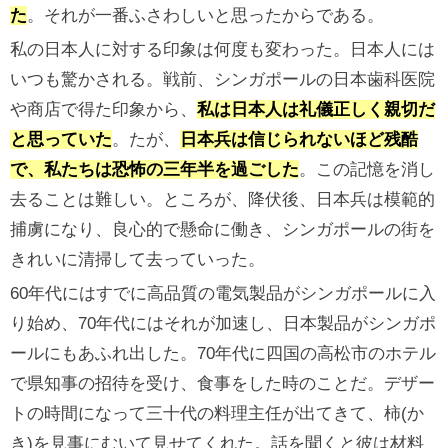
た
。それが一番ふさわしいと思ったからである。
私の日本人に対する印象は何度も変わった。日本人には
いつも驚かされる。戦前、シンガポールの日本歯科医院
や商店で得た印象から、
私は日本人は礼儀正しく親切だ
と思っていた
。たが、
日本兵は信じられないほど残酷
で、私たちは恐怖の三年半を過ごした
。この記憶を消し
去ることは難しい。ところが、降伏後、日本兵は模範的
捕虜になり、良心的で懸命に働き、シンガポールの街を
きれいに清掃して去っていった。
60年代にはすでに高品質の電気製品がシンガポールに入
り始め、70年代にはそれが加速し、日本製品がシンガポ
ールにもあふれ出した。70年代に四国の高松市のホテル
で県知事の招待を受け、食事をした時のことだ。デザー
トの時間になって三十代の料理主任が出てきて、柿(か
き)を見事にむいて見せてくれた。話を聞くと彼は材料