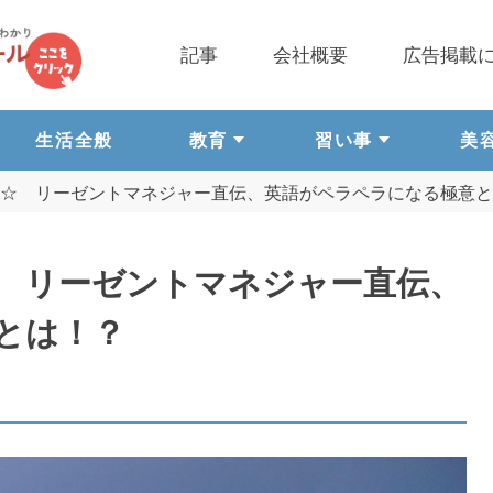
記事
会社概要
広告掲載
生活全般
教育
習い事
美
ル☆ リーゼントマネジャー直伝、英語がペラペラになる極意
 リーゼントマネジャー直伝、
意とは！？