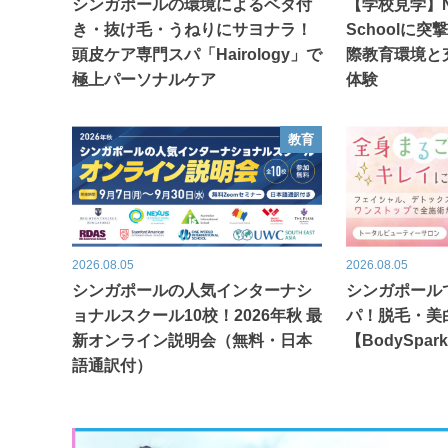
シンガポールの環境によるベタ付
【学校見学】Nexu
き・抜け毛・うねりにサヨナラ！
Schoolに
頭皮ケア専門スパ「Hairology」で
際教育環境と
極上パーソナルケア
体験
教育
2026.08.05
2026.08.05
シンガポールの人気インターナシ
シンガポール
ョナルスクール10校！2026年秋 最
パ！脱毛・美
新オンライン説明会（無料・日本
【BodySpar
語通訳付）