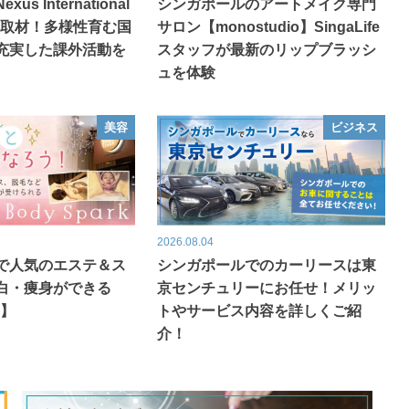
s International
シンガポールのアートメイク専門
突撃取材！多様性育む国
サロン【monostudio】SingaLife
充実した課外活動を
スタッフが最新のリップブラッシ
ュを体験
美容
ビジネス
2026.08.04
で人気のエステ＆ス
シンガポールでのカーリースは東
白・痩身ができる
京センチュリーにお任せ！メリッ
k】
トやサービス内容を詳しくご紹
介！