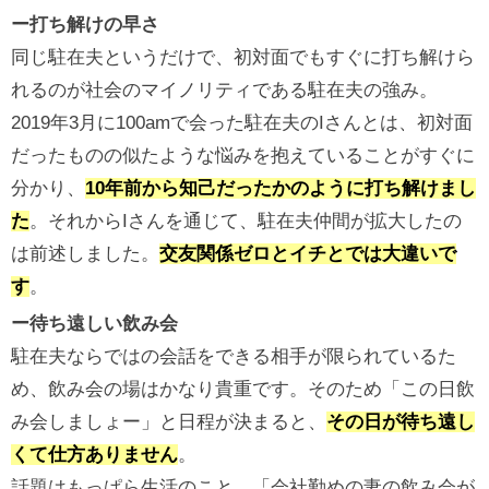
ー打ち解けの早さ
同じ駐在夫というだけで、初対面でもすぐに打ち解けら
れるのが社会のマイノリティである駐在夫の強み。
2019年3月に100amで会った駐在夫のIさんとは、初対面
だったものの似たような悩みを抱えていることがすぐに
分かり、
10年前から知己だったかのように打ち解けまし
た
。それからIさんを通じて、駐在夫仲間が拡大したの
は前述しました。
交友関係ゼロとイチとでは大違いで
す
。
ー待ち遠しい飲み会
駐在夫ならではの会話をできる相手が限られているた
め、飲み会の場はかなり貴重です。そのため「この日飲
み会しましょー」と日程が決まると、
その日が待ち遠し
くて仕方ありません
。
話題はもっぱら生活のこと。「会社勤めの妻の飲み会が