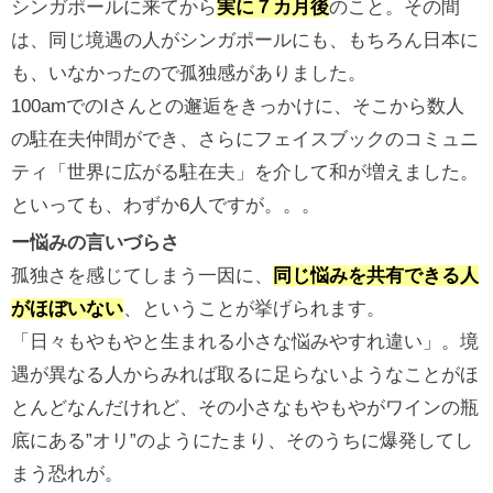
シンガポールに来てから
実に７カ月後
のこと。その間
は、同じ境遇の人がシンガポールにも、もちろん日本に
も、いなかったので孤独感がありました。
100amでのIさんとの邂逅をきっかけに、そこから数人
の駐在夫仲間ができ、さらにフェイスブックのコミュニ
ティ「世界に広がる駐在夫」を介して和が増えました。
といっても、わずか6人ですが。。。
ー悩みの言いづらさ
孤独さを感じてしまう一因に、
同じ悩みを共有できる人
がほぼいない
、ということが挙げられます。
「日々もやもやと生まれる小さな悩みやすれ違い」。境
遇が異なる人からみれば取るに足らないようなことがほ
とんどなんだけれど、その小さなもやもやがワインの瓶
底にある”オリ”のようにたまり、そのうちに爆発してし
まう恐れが。