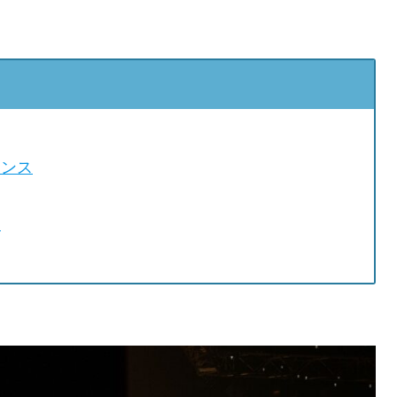
マンス
り