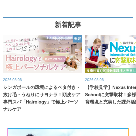
新着記事
美容
2026.08.06
2026.08.06
シンガポールの環境によるベタ付き・
【学校見学】Nexus Intern
抜け毛・うねりにサヨナラ！頭皮ケア
Schoolに突撃取材！
専門スパ「Hairology」で極上パーソ
育環境と充実した課外活
ナルケア