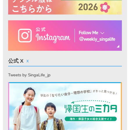
公式 X
X
Tweets by SingaLife_jp