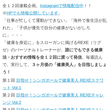
全１２回連載企画。
Instagramで情報配信中
！！
※
HPでも情報公開しています
。
「仕事が忙しくて運動ができない」「海外で食生活が乱
れた」「子供が優先で自分の健康がないがしろ
に」・・・
「健康を身近に」をスローガンに掲げるREXE（リグ
ゼ）のパーソナルトレーナーが、
誰にでもできる健康
法・おすすめ情報を全１２回に渡って発信
。毎週読ん
で、実行して、
３ヶ月後の「健康美人」を目指しましょ
う！
第１回
目指せ！シンガポールで健康美人 REXEスクワ
ット Vol.1
第２回
目指せ！シンガポールで健康美人 REXEチャレ
ンジ Vol.2
第３回
目指せ！シンガポールで健康美人 REXEストレ