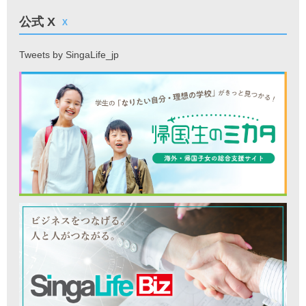
公式 X
X
Tweets by SingaLife_jp