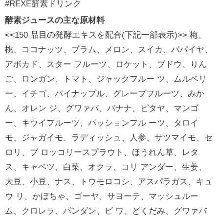
#REXE酵素ドリンク
酵素ジュースの主な原材料
<<150 品目の発酵エキスを配合(下記一部表示)>> 梅、
桃、ココナッツ、プラム、メロン、スイカ、パパイヤ、
アボカド、スター フルーツ、ロケット、ブドウ、りん
ご、ロンガン、トマト、ジャックフルー ツ、ムルベリ
ー、イチゴ、パイナップル、グレープフルーツ、みか
ん、オレン ジ、グワァバ、バナナ、ピタヤ、マンゴ
ー、キウイフルーツ、パッションフル ーツ、タロイ
モ、ジャガイモ、ラディッシュ、人参、サツマイモ、セ
ロリ、ブ ロッコリースプラウト、ほうれん草、レタ
ス、キャベツ、白菜、オクラ、コリ アンダー、生姜、
大豆、小豆、ナス、トウモロコシ、アスパラガス、キュ
ウ リ、かぼちゃ、ゴーヤ、サヨーテ、マッシュルー
ム、クロレラ、パンダン、ビ ワ、どくだみ、グワァバ