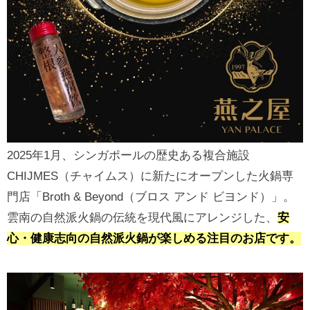
2025年1月、シンガポールの歴史ある複合施設
CHIJMES（チャイムス）に新たにオープンした火鍋専
門店「Broth & Beyond（ブロス アンド ビヨンド）」。
雲南の自然派火鍋の伝統を現代風にアレンジした、
安
心・健康志向の自然派火鍋が楽しめる注目のお店です。