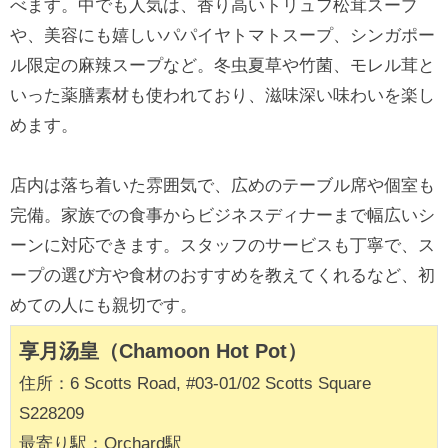
べます。中でも人気は、香り高いトリュフ松茸スープ
や、美容にも嬉しいパパイヤトマトスープ、シンガポー
ル限定の麻辣スープなど。冬虫夏草や竹菌、モレル茸と
いった薬膳素材も使われており、滋味深い味わいを楽し
めます。
店内は落ち着いた雰囲気で、広めのテーブル席や個室も
完備。家族での食事からビジネスディナーまで幅広いシ
ーンに対応できます。スタッフのサービスも丁寧で、ス
ープの選び方や食材のおすすめを教えてくれるなど、初
めての人にも親切です。
享月汤皇（Chamoon Hot Pot）
住所：6 Scotts Road, #03‑01/02 Scotts Square
S228209
最寄り駅：Orchard駅