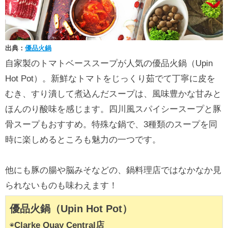
出典：
優品火鍋
自家製のトマトベーススープが人気の優品火鍋（Upin
Hot Pot）。新鮮なトマトをじっくり茹でて丁寧に皮を
むき、すり潰して煮込んだスープは、風味豊かな甘みと
ほんのり酸味を感じます。四川風スパイシースープと豚
骨スープもおすすめ。特殊な鍋で、3種類のスープを同
時に楽しめるところも魅力の一つです。
他にも豚の腸や脳みそなどの、鍋料理店ではなかなか見
られないものも味わえます！
優品火鍋（Upin Hot Pot）
◉
Clarke Quay Central店