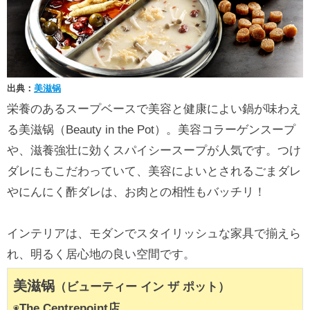
出典：
美滋锅
栄養のあるスープベースで美容と健康によい鍋が味わえ
る美滋锅（Beauty in the Pot）。美容コラーゲンスープ
や、滋養強壮に効くスパイシースープが人気です。つけ
ダレにもこだわっていて、美容によいとされるごまダレ
やにんにく酢ダレは、お肉との相性もバッチリ！
インテリアは、モダンでスタイリッシュな家具で揃えら
れ、明るく居心地の良い空間です。
美滋锅
（ビューティー イン ザ ポット）
◉
The Centrepoint店