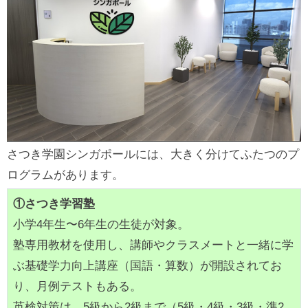
さつき学園シンガポールには、大きく分けてふたつのプ
ログラムがあります。
①さつき学習塾
小学4年生〜6年生の生徒が対象。
塾専用教材を使用し、講師やクラスメートと一緒に学
ぶ基礎学力向上講座（国語・算数）が開設されてお
り、月例テストもある。
英検対策は、5級から2級まで（5級・4級・3級・準2