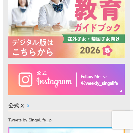
公式 X
X
Tweets by SingaLife_jp