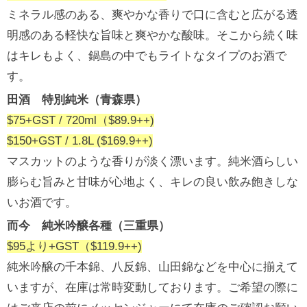
ミネラル感のある、爽やかな香りで口に含むと広がる透
明感のある軽快な旨味と爽やかな酸味。そこから続く味
はキレもよく、鍋島の中でもライトなタイプのお酒で
す。
田酒 特別純米（青森県）
$75+GST / 720ml（$89.9++)
$150+GST / 1.8L ($169.9++)
マスカットのような香りが淡く漂います。純米酒らしい
膨らむ旨みと甘味が心地よく、キレの良い飲み飽きしな
いお酒です。
而今 純米吟醸各種（三重県）
$95より+GST（$119.9++)
純米吟醸の千本錦、八反錦、山田錦などを中心に揃えて
いますが、在庫は常時変動しております。ご希望の際に