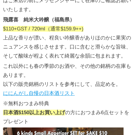
はご来店の前にメッセンジャーにて在庫のご確認お願い
いたします。
飛露喜 純米大吟醸（福島県）
$110+GST / 720ml（通常$159.9++)
上品な香りが漂い、程良い吟醸香がありほのかに果実の
ニュアンスを感じさせます。口に含むと滑らかな旨味、
そして酸味が程よく表れて綺麗な余韻に包まれます。
これ以外にも春の季節のお酒や、その他の銘柄の在庫も
あります。
以下の販売銘柄のリストを参考にして、品定めを。
ににんがし自慢の日本酒リスト
※無料おつまみ特典
日本酒$150以上お買い上げ
の方におつまみ6点セットを
プレゼント