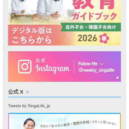
公式 X
X
Tweets by SingaLife_jp