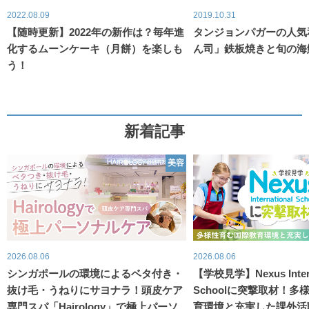
2022.08.09
2019.10.31
【随時更新】2022年の新作は？毎年進
タンジョンパガーの人気
化するムーンケーキ（月餅）を楽しも
ん司」鉄板焼きと旬の海
う！
新着記事
美容
2026.08.06
2026.08.06
シンガポールの環境によるベタ付き・
【学校見学】Nexus Intern
抜け毛・うねりにサヨナラ！頭皮ケア
Schoolに突撃取材！
専門スパ「Hairology」で極上パーソ
育環境と充実した課外活