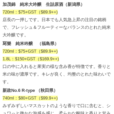
加茂錦 純米大吟醸 生詰原酒（新潟県）
720ml：$75+GST（$89.9++)
店長の一押しです。日本でも人気急上昇の注目の銘柄
で、フレッシュ＆フルーティーなバランスのとれた純米
大吟醸です。
冩樂 純米吟醸 （福島県）
720ml：$75+GST（$89.9++)
1.8L：$150+GST（$169.9++)
口の中に入れると果実の様な含み香が特徴です。香りと
米の味が濃厚です。キレが良く、均整のとれた味わいで
す。
新政No.6 R-type （秋田県）
740ml：$80+GST（$99.9++)
みずみずしいマスカットのような香りで口に含むと、シ
ュワっと微かな泡感を感じ、柔らかな酸味と香りと甘み