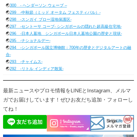
🌏
300 - ヘンダーソン ウェーブ –
🌏
299 -中秋節（ミッド オータム フェスティバル）-
🌏
298 -スンガイ ブロー湿地保護区-
🌏
297 -セントーサ コーブ- シンガポールの隠れた超高級住宅地-
🌏
296 -日本人墓地 シンガポール日本人墓地公園の歴史と現状-
🌏
295 -ナショナルデー-
🌏
294 -シンガポール国立博物館：700年の歴史とデジタルアートの融
合-
🌏
293 -チャイムス-
🌏
292 -リトル インディア散策-
最新ニュースやプロモ情報をLINEとInstagram、メルマ
ガでお届けしています！ぜひお友だち追加・フォローし
てね！