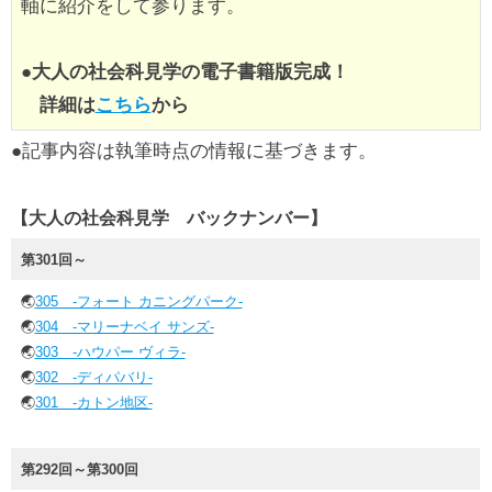
軸に紹介をして参ります。
●
大人の社会科見学の電子書籍版完成！
詳細は
こちら
から
●記事内容は執筆時点の情報に基づきます。
【大人の社会科見学 バックナンバー】
第301回～
🌏
305 -フォート カニングパーク-
🌏
304 -マリーナベイ サンズ-
🌏
303 -ハウパー ヴィラ-
🌏
302 -ディパバリ-
🌏
301 -カトン地区-
第292回～第300回