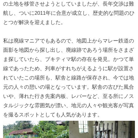
の土地を移管させようとしていましたが、長年交渉は難
航し、ついに2011年に合意が成立し、歴史的な問題のひ
とつが解決を迎えました。
私は廃線マニアでもあるので、地図上からマレー鉄道の
面影を地図から探し出し、廃線跡であろう場所をさまざ
ま探していたら、ブキティマ駅の存在を発見。かつて単
線であったため、列車がすれちがえるように駅が設置さ
れていたこの場所も、駅舎と線路が保存され、今では地
元の人々の憩いの場となっています。駅舎の古びた風合
いや、薄れた行き先案内板、レバーなど、至る所にノス
タルジックな雰囲気が漂い、地元の人々や観光客が写真
を撮るスポットとしても人気があります。