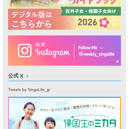
公式 X
X
Tweets by SingaLife_jp