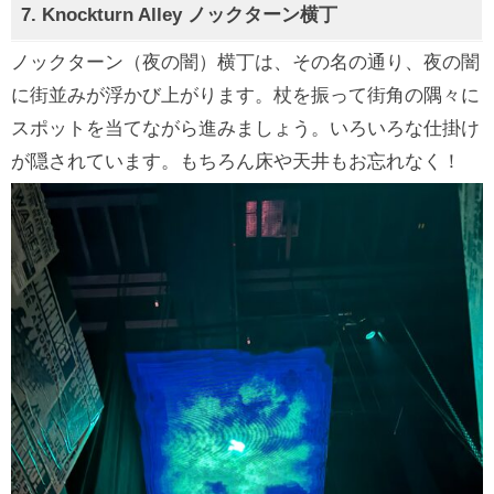
7.
Knockturn Alley
ノックターン横丁
ノックターン（夜の闇）横丁は、その名の通り、夜の闇
に街並みが浮かび上がります。杖を振って街角の隅々に
スポットを当てながら進みましょう。いろいろな仕掛け
が隠されています。もちろん床や天井もお忘れなく！