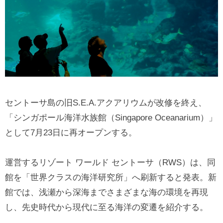
セントーサ島の旧S.E.A.アクアリウムが改修を終え、
「シンガポール海洋水族館（Singapore Oceanarium）」
として7月23日に再オープンする。
運営するリゾート ワールド セントーサ（RWS）は、同
館を「世界クラスの海洋研究所」へ刷新すると発表。新
館では、浅瀬から深海までさまざまな海の環境を再現
し、先史時代から現代に至る海洋の変遷を紹介する。