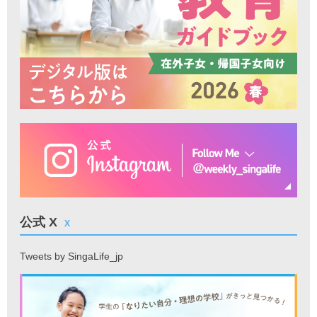
公式 X
X
Tweets by SingaLife_jp