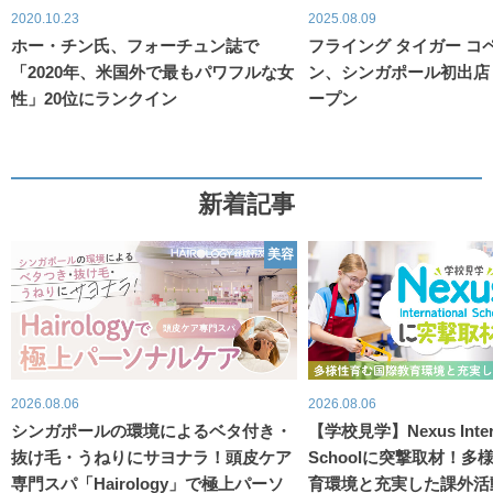
2020.10.23
2025.08.09
ホー・チン氏、フォーチュン誌で
フライング タイガー コ
「2020年、米国外で最もパワフルな女
ン、シンガポール初出店 
性」20位にランクイン
ープン
新着記事
美容
2026.08.06
2026.08.06
シンガポールの環境によるベタ付き・
【学校見学】Nexus Intern
抜け毛・うねりにサヨナラ！頭皮ケア
Schoolに突撃取材！
専門スパ「Hairology」で極上パーソ
育環境と充実した課外活