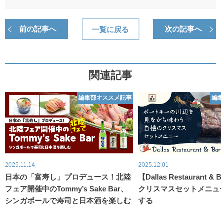
前の記事へ
一覧に戻る
次の記事へ
関連記事
編集部オススメ記事
編
2025.11.14
2025.12.01
日本の「富寿し」プロデュース！北陸
【Dallas Restaurant
フェア開催中のTommy’s Sake Bar、
クリスマスセットメニュ
シンガポールで寿司と日本酒を楽しむ
する