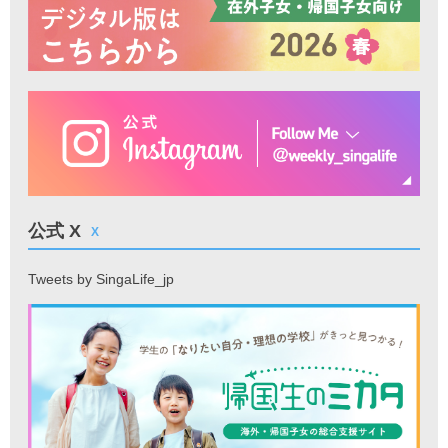
公式 X
X
Tweets by SingaLife_jp