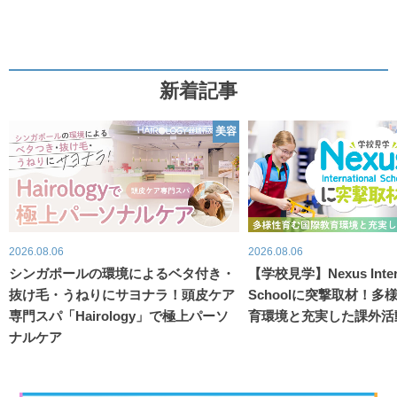
新着記事
美容
2026.08.06
2026.08.06
シンガポールの環境によるベタ付き・
【学校見学】Nexus Intern
抜け毛・うねりにサヨナラ！頭皮ケア
Schoolに突撃取材！
専門スパ「Hairology」で極上パーソ
育環境と充実した課外活
ナルケア