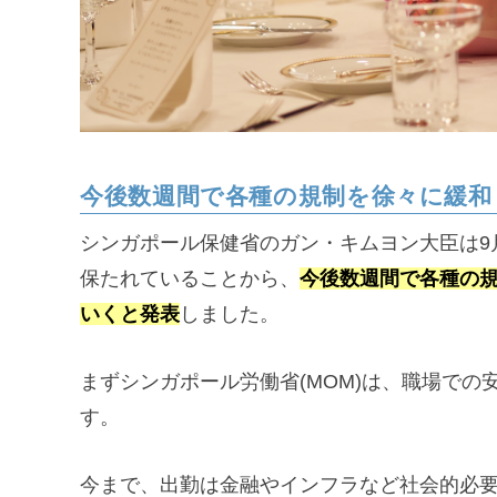
今後数週間で各種の規制を徐々に緩和
シンガポール保健省のガン・キムヨン大臣は9
保たれていることから、
今後数週間で各種の
いくと発表
しました。
まずシンガポール労働省(MOM)は、職場での
す。
今まで、出勤は金融やインフラなど社会的必