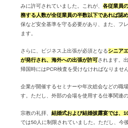
みに許可されていました。これが、
各従業員
務する人数が全従業員の半数以下であれば認
保など安全基準を守る必要があり、また、フ
ます。
さらに、ビジネス上出張が必須となる
シニア
が発行され、海外への出張が許可
されます。
帰国時にはPCR検査を受けなければなりませ
企業が開催するセミナーや年次総会などの職
す。ただし、外部の会場を使用する仕事関連
宗教の礼拝、
結婚式および結婚披露宴では、10
では50人に制限されていました。ただし、今