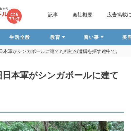
記事
会社概要
広告掲載
生活全般
教育
習い事
美
旧日本軍がシンガポールに建てた神社の遺構を探す途中で。
。旧日本軍がシンガポールに建て
。