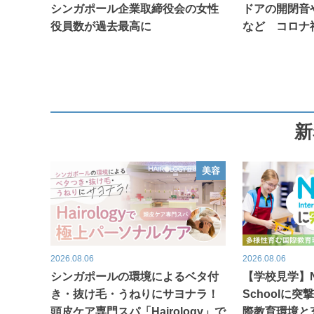
シンガポール企業取締役会の女性
ドアの開閉音
役員数が過去最高に
など コロナ
新
美容
2026.08.06
2026.08.06
シンガポールの環境によるベタ付
【学校見学】Nexu
き・抜け毛・うねりにサヨナラ！
Schoolに
頭皮ケア専門スパ「Hairology」で
際教育環境と