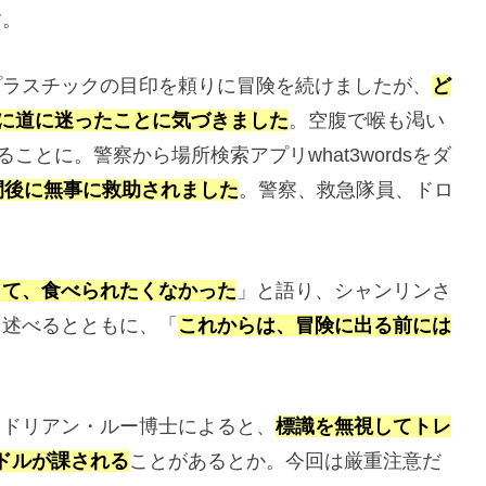
す。
プラスチックの目印を頼りに冒険を続けましたが、
ど
分に道に迷ったことに気づきました
。空腹で喉も渇い
ことに。警察から場所検索アプリwhat3wordsをダ
間後に無事に救助されました
。警察、救急隊員、ドロ
。
くて、食べられたくなかった
」と語り、シャンリンさ
と述べるとともに、「
これからは、冒険に出る前には
。
イドリアン・ルー博士によると、
標識を無視してトレ
0ドルが課される
ことがあるとか。今回は厳重注意だ