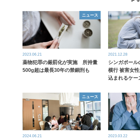
ニュース
2023.06.21
2021.12.28
薬物犯罪の厳罰化が実施 所持量
シンガポール
500g超は最長30年の禁錮刑も
横行 被害女
込まれるケー
ニュース
2024.06.21
2023.03.22