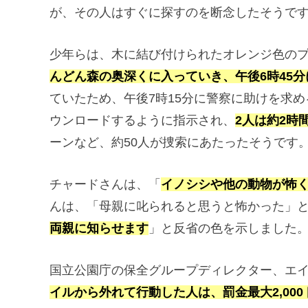
が、その人はすぐに探すのを断念したそうで
少年らは、木に結び付けられたオレンジ色の
んどん森の奥深くに入っていき、午後6時45
ていたため、午後7時15分に警察に助けを求める
ウンロードするように指示され、
2人は約2時
ーンなど、約50人が捜索にあたったそうです
チャードさんは、「
イノシシや他の動物が怖
んは、「母親に叱られると思うと怖かった」
両親に知らせます
」と反省の色を示しました
国立公園庁の保全グループディレクター、エ
イルから外れて行動した人は、罰金最大2,00