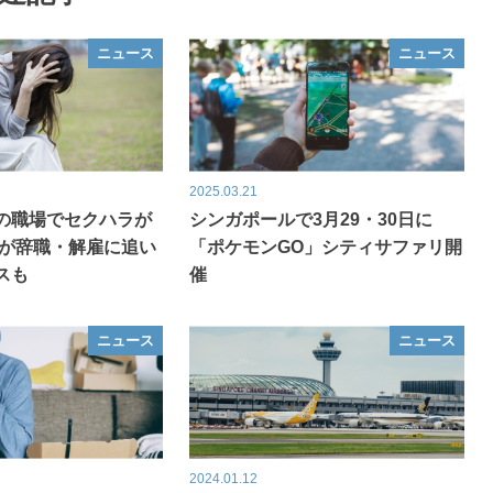
ニュース
ニュース
2025.03.21
の職場でセクハラが
シンガポールで3月29・30日に
性が辞職・解雇に追い
「ポケモンGO」シティサファリ開
スも
催
ニュース
ニュース
2024.01.12