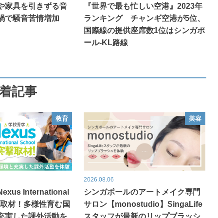
や家具を引きずる音
『世界で最も忙しい空港』2023年
禍で騒音苦情増加
ランキング チャンギ空港が5位、
国際線の提供座席数1位はシンガポ
ール‐KL路線
着記事
教育
美容
2026.08.06
s International
シンガポールのアートメイク専門
突撃取材！多様性育む国
サロン【monostudio】SingaLife
充実した課外活動を
スタッフが最新のリップブラッシ