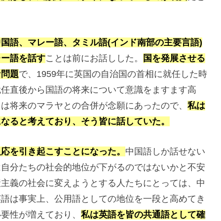
国語、マレー語、タミル語(インド南部の主要言語)
レー語を話す
ことは前にお話しした。
国を発展させる
な問題
で、1959年に英国の自治国の首相に就任した時
就任直後から国語の将来について意識をますます高
ろは将来のマラヤとの合併が念願にあったので、
私は
になると考えており、そう皆に話していた。
反応を引き起こすことになった。
中国語しか話せない
は自分たちの社会的地位が下がるのではないかと不安
産主義の社会に変えようとする人たちにとっては、中
英語は事実上、公用語としての地位を一段と高めてき
必要性が増えており、
私は英語を皆の共通語として確