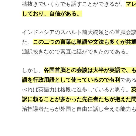
稿抜きでいくらでも話すことができるが。
マ
しており、自信がある。
インドネシアのスハルト前大統領との首脳会
た。
この二つの言葉は単語や文法も多くが共
通訳抜きなので素直に話ができたのである。
しかし、
各国首脳との会談は大半が英語で、
語を行政用語として使っているので有利
であ
べれば英語力は格段に進歩していると思う。
訳に頼ることが多かった先任者たちが抱えた
治指導者たちが外国と自由に話し合える能力