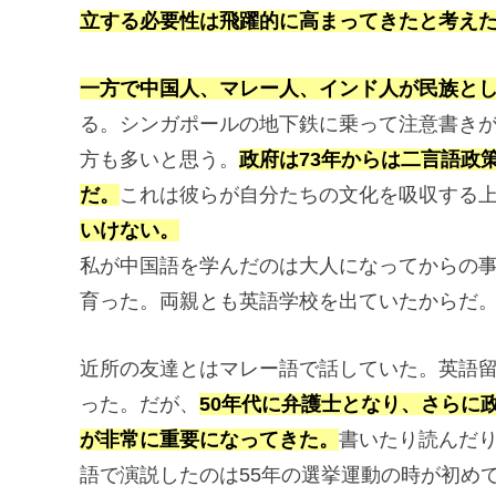
立する必要性は飛躍的に高まってきたと考え
一方で中国人、マレー人、インド人が民族と
る。シンガポールの地下鉄に乗って注意書き
方も多いと思う。
政府は73年からは二言語政
だ。
これは彼らが自分たちの文化を吸収する
いけない。
私が中国語を学んだのは大人になってからの
育った。両親とも英語学校を出ていたからだ
近所の友達とはマレー語で話していた。英語
った。だが、
50年代に弁護士となり、さらに
が非常に重要になってきた。
書いたり読んだ
語で演説したのは55年の選挙運動の時が初め