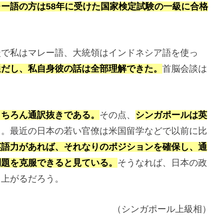
レー語の方は58年に受けた国家検定試験の一級に合格
談で私はマレー語、大統領はインドネシア語を使っ
通だし、私自身彼の話は全部理解できた。
首脳会談は
もちろん通訳抜きである。
その点、
シンガポールは英
る。最近の日本の若い官僚は米国留学などで以前に比
英語力があれば、それなりのポジションを確保し、通
問題を克服できると見ている。
そうなれば、日本の政
も上がるだろう。
（シンガポール上級相）