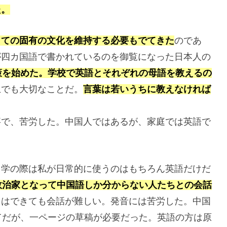
た。
しての固有の文化を維持する必要もでてきた
のであ
が四カ国語で書かれているのを御覧になった日本人の
策を始めた。学校で英語とそれぞれの母語を教えるの
上でも大切なことだ。
言葉は若いうちに教えなければ
事で、苦労した。中国人ではあるが、家庭では英語で
。
留学の際は私が日常的に使うのはもちろん英語だけだ
政治家となって中国語しか分からない人たちとの会話
りはできても会話が難しい。発音には苦労した。中国
てだが、一ページの草稿が必要だった。英語の方は原