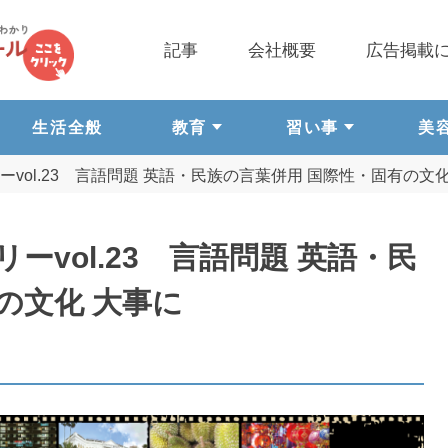
記事
会社概要
広告掲載
生活全般
教育
習い事
美
vol.23 言語問題 英語・民族の言葉併用 国際性・固有の文化
vol.23 言語問題 英語・民
の文化 大事に