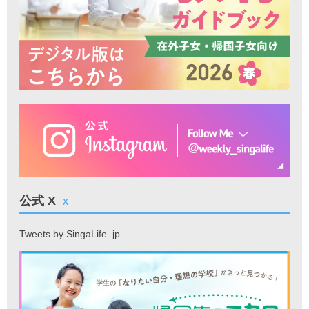
公式 X
X
Tweets by SingaLife_jp