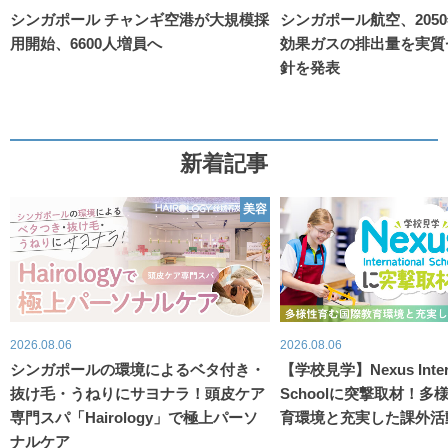
シンガポール チャンギ空港が大規模採
シンガポール航空、205
用開始、6600人増員へ
効果ガスの排出量を実質
針を発表
新着記事
美容
2026.08.06
2026.08.06
シンガポールの環境によるベタ付き・
【学校見学】Nexus Intern
抜け毛・うねりにサヨナラ！頭皮ケア
Schoolに突撃取材！
専門スパ「Hairology」で極上パーソ
育環境と充実した課外活
ナルケア