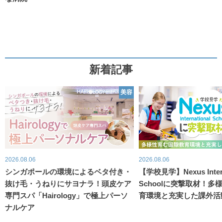
新着記事
美容
2026.08.06
2026.08.06
シンガポールの環境によるベタ付き・
【学校見学】Nexus Intern
抜け毛・うねりにサヨナラ！頭皮ケア
Schoolに突撃取材！
専門スパ「Hairology」で極上パーソ
育環境と充実した課外活
ナルケア