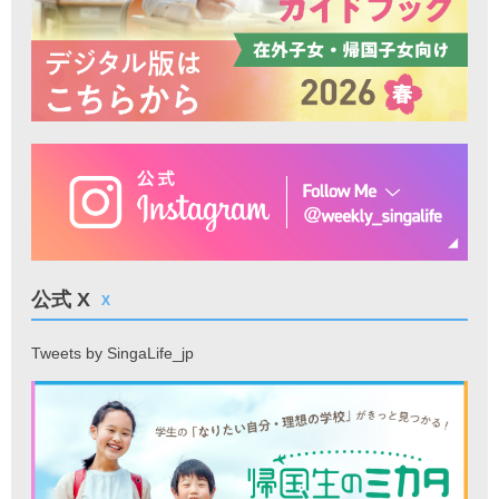
公式 X
X
Tweets by SingaLife_jp