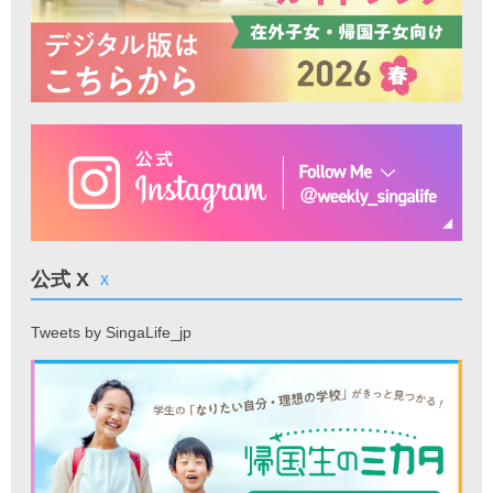
公式 X
X
Tweets by SingaLife_jp