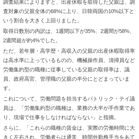
調査結果によりますと、出産休暇を取得した父親は、調
査対象の父親全体の68%に上り、日韓両国の10%以下と
いう割合を大きく上回りました。
取得日数別の内訳は、1週間以下が35%、2週間が58%、
2週間超が約4%でした。
ただ、若年層・高学歴・高収入の父親の出産休暇取得率
は高水準に上っているものの、機械操作員、清掃員など
労働集約型の職種に従事している父親の取得率は、議
員、政府高官、管理職の父親の半分にとどまっていま
す。
これについて、労働問題を担当するパトリック・テイ議
員は、「労働集約型の職種は、業務の大半が手作業であ
り、現場で仕事をしなければならない」と指摘。
さらに、「これらの職種の賃金は、実際の労働時間に大
きく左右され、労働者らは通常、時間外勤務手当をあて