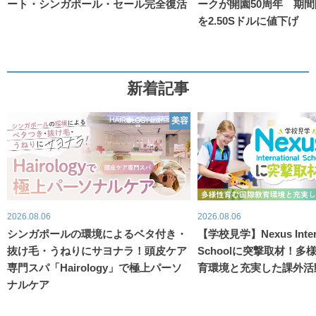
ート・シンガポール・セール完全復活
ークが開園50周年 期
を2.50Sドルに値下げ
新着記事
美容
2026.08.06
2026.08.06
シンガポールの環境によるベタ付き・
【学校見学】Nexus Intern
抜け毛・うねりにサヨナラ！頭皮ケア
Schoolに突撃取材！
専門スパ「Hairology」で極上パーソ
育環境と充実した課外活
ナルケア