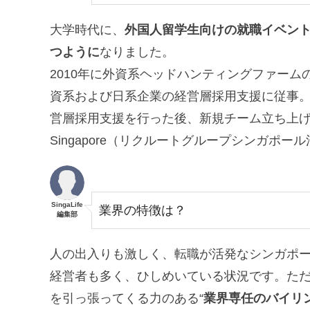
大学時代に、
外国人留学生向けの就職イベン
つように
なりました。
2010年に外資系ヘッドハンティングファー
資系および日系企業の経営層採用支援に従事
営層採用支援を行った後、新規チーム立ち上げの
Singapore（リクルートグループシンガポ
SingaLife
業界の特徴は？
編集部
人の出入りも激しく、転職が活発なシンガポ
経営者も多く、ひしめいている状況です。た
を引っ張ってくる力のある“
業界専任のバイリ