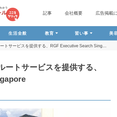
記事
会社概要
広告掲載
生活全般
教育
習い事
美
ビスを提供する、RGF Executive Search Sing…
ルートサービスを提供する、
ngapore