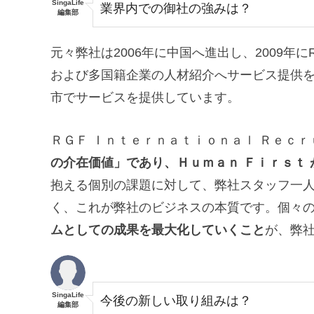
SingaLife
業界内での御社の強みは？
編集部
元々弊社は2006年に中国へ進出し、2009年
および多国籍企業の人材紹介へサービス提供を
市でサービスを提供しています。
ＲＧＦ Ｉｎｔｅｒｎａｔｉｏｎａｌ Ｒｅｃ
の介在価値」であり、Ｈｕｍａｎ Ｆｉｒｓｔ 
抱える個別の課題に対して、弊社スタッフ一
く、これが弊社のビジネスの本質です。個々
ムとしての成果を最大化していくこと
が、弊
SingaLife
今後の新しい取り組みは？
編集部