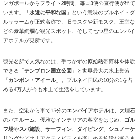
ンガポールからフライト2時間、毎日3便の直行便が出て
います。「
永遠に平和な国
」という意味のブルネイ・ダ
ルサラームが正式名称で、旧モスクや新モスク、王室な
どの豪華絢爛な観光スポット、そして七つ星のエンパイ
アホテルが見所です。
観光名所で人気なのは、手つかずの原始熱帯雨林を体験
できる「
テンブロン国立公園
」と世界最大の水上集落
「
カンポン・アイール
」。ブルネイ国民の10分の1を占
める4万人が今も水上で生活をしています。
また、空港から車で15分の
エンパイアホテル
は、大理石
のバスルーム、優雅なインテリアの客室をはじめ、
ゴル
フ場
や
スパ施設
、
サーフィン
、
ダイビング
、
シュノーケ
リング
など水上アクティビティを楽しめる施設が揃うま