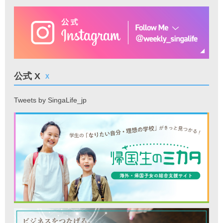
公式 X
X
Tweets by SingaLife_jp