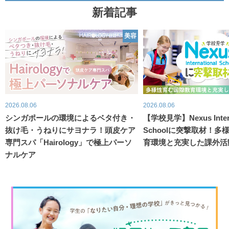
新着記事
美容
2026.08.06
2026.08.06
シンガポールの環境によるベタ付き・
【学校見学】Nexus Intern
抜け毛・うねりにサヨナラ！頭皮ケア
Schoolに突撃取材！
専門スパ「Hairology」で極上パーソ
育環境と充実した課外活
ナルケア