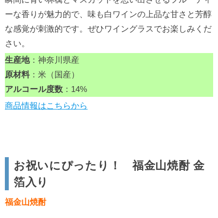
ーな香りが魅力的で、味も白ワインの上品な甘さと芳醇
な感覚が刺激的です。ぜひワイングラスでお楽しみくだ
さい。
生産地
：神奈川県産
原材料
：米（国産）
アルコール度数
：14%
商品情報はこちらから
お祝いにぴったり！ 福金山焼酎 金
箔入り
福金山焼酎