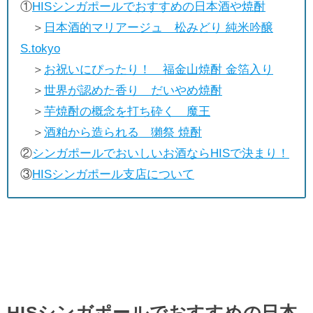
①
HISシンガポールでおすすめの日本酒や焼酎
＞
日本酒的マリアージュ 松みどり 純米吟醸
S.tokyo
＞
お祝いにぴったり！ 福金山焼酎 金箔入り
＞
世界が認めた香り だいやめ焼酎
＞
芋焼酎の概念を打ち砕く 魔王
＞
酒粕から造られる 獺祭 焼酎
②
シンガポールでおいしいお酒ならHISで決まり！
③
HISシンガポール支店について
HISシンガポールでおすすめの日本