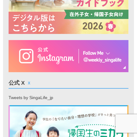
公式 X
X
Tweets by SingaLife_jp