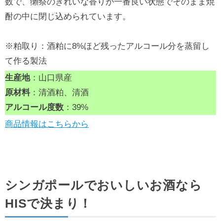
数で、獺祭のきれいな香りが一番良い状態でそのまま焼
酎の中に閉じ込められています。
※粕取り：酒粕に8%ほど残ったアルコール分を蒸留し
て作る製法
生産地
：山口県産
原材料
：清酒粕、清酒
アルコール度数
：39%
商品情報はこちらから
シンガポールでおいしいお酒なら
HISで決まり！