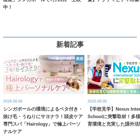
中！
新着記事
美容
2026.08.06
2026.08.06
シンガポールの環境によるベタ付き・
【学校見学】Nexus Intern
抜け毛・うねりにサヨナラ！頭皮ケア
Schoolに突撃取材！
専門スパ「Hairology」で極上パーソ
育環境と充実した課外活
ナルケア