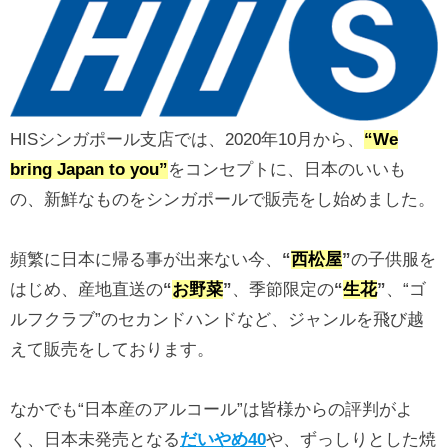
HISシンガポール支店では、2020年10月から、
“We
bring Japan to you”
をコンセプトに、日本のいいも
の、新鮮なものをシンガポールで販売をし始めました。
頻繁に日本に帰る事が出来ない今、
“
西松屋
”
の子供服を
はじめ、産地直送の
“
お野菜
”
、季節限定の
“
生花
”
、“ゴ
ルフクラブ”のセカンドハンドなど、ジャンルを飛び越
えて販売をしております。
なかでも“日本産のアルコール”は皆様からの評判がよ
く、日本未発売となる
だいやめ40
や、ずっしりとした焼