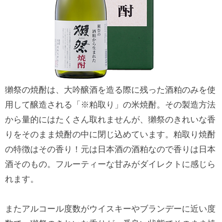
獺祭の焼酎は、大吟醸酒を造る際に残った酒粕のみを使
用して醸造される「※粕取り」の米焼酎。その製造方法
から量的にはたくさん取れませんが、獺祭のきれいな香
りをそのまま焼酎の中に閉じ込めています。粕取り焼酎
の特徴はその香り！元は日本酒の酒粕なので香りは日本
酒そのもの。フルーティーな甘みがダイレクトに感じら
れます。
またアルコール度数がウイスキーやブランデーに近い度