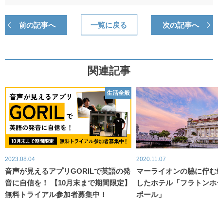
前の記事へ
一覧に戻る
次の記事へ
関連記事
生活全般
2023.08.04
2020.11.07
音声が見えるアプリGORILで英語の発
マーライオンの脇に佇む
音に自信を！ 【10月末まで期間限定】
したホテル「フラトンホ
無料トライアル参加者募集中！
ポール」