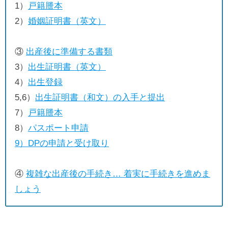
1）
戸籍謄本
2）
婚姻証明書（英文）
③
出産後に準備する書類
3）
出生証明書（英文）
4）
出生登録
5,6）
出生証明書（和文）の入手と提出
7）
戸籍謄本
8）
パスポート申請
9）
DPの申請と受け取り
④
複雑な出産後の手続き… 着実に手続きを進めま
しょう