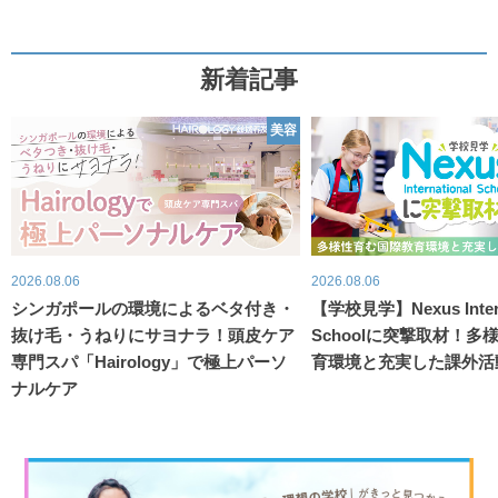
新着記事
美容
2026.08.06
2026.08.06
シンガポールの環境によるベタ付き・
【学校見学】Nexus Intern
抜け毛・うねりにサヨナラ！頭皮ケア
Schoolに突撃取材！
専門スパ「Hairology」で極上パーソ
育環境と充実した課外活
ナルケア