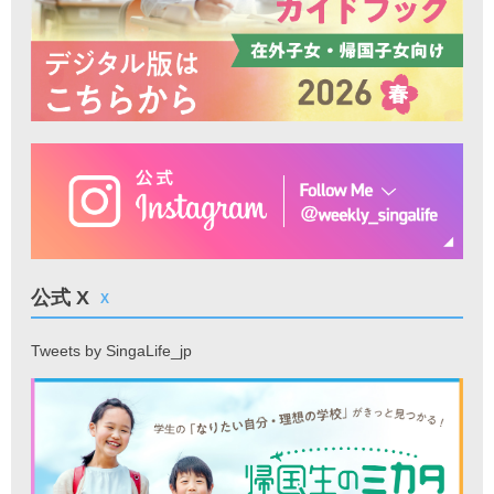
公式 X
X
Tweets by SingaLife_jp