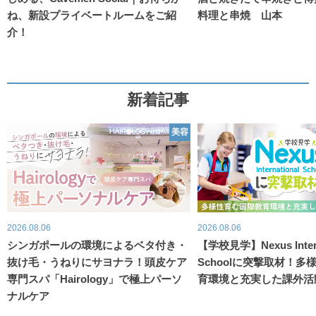
ね、新設プライベートルームをご紹
料理と串焼 山本
介！
新着記事
美容
2026.08.06
2026.08.06
シンガポールの環境によるベタ付き・
【学校見学】Nexus Intern
抜け毛・うねりにサヨナラ！頭皮ケア
Schoolに突撃取材！
専門スパ「Hairology」で極上パーソ
育環境と充実した課外活
ナルケア