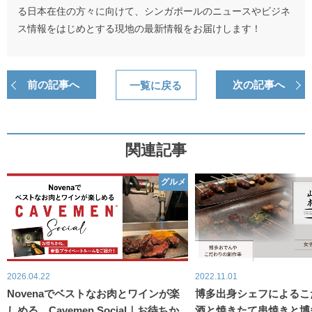
る日本在住の方々に向けて、シンガポールのニュースやビジネ
ス情報をはじめとする現地の最新情報をお届けします！
前の記事へ
一覧に戻る
次の記事へ
関連記事
グルメ
2026.04.22
2022.11.01
Novenaでベストなお肉とワインが楽
博多出身シェフによるこ
しめる、Cavemen Social｜お待ちか
酒と焼きたて串焼きと博