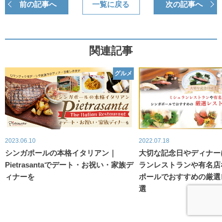
前の記事へ
一覧に戻る
次の記事へ
関連記事
グルメ
2023.06.10
2022.07.18
シンガポールの本格イタリアン｜
大切な記念日やディナー
Pietrasantaでデート・お祝い・家族デ
ランレストランや有名店
ィナーを
ポールでおすすめの厳選
選