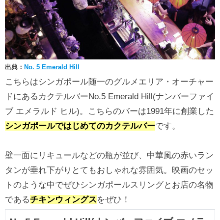
出典：
No. 5 Emerald Hill
こちらはシンガポール随一のグルメエリア・オーチャー
ドにあるカクテルバーNo.5 Emerald Hill(ナンバーファイ
ブ エメラルド ヒル)。こちらのバーは1991年に創業した
シンガポールではじめてのカクテルバー
です。
壁一面にリキュールなどの瓶が並び、中華風の赤いラン
タンが垂れ下がりとてもおしゃれな雰囲気。映画のセッ
トのような中でぜひシンガポールスリングとお店の名物
である
チキンウィングス
をぜひ！