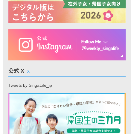
公式 X
X
Tweets by SingaLife_jp